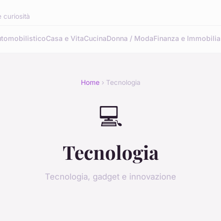
 curiosità
tomobilistico
Casa e Vita
Cucina
Donna / Moda
Finanza e Immobilia
Home
› Tecnologia
💻
Tecnologia
Tecnologia, gadget e innovazione